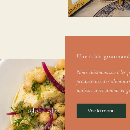
Une table gourmande
Nous cuisinons avec les p
producteurs des alentours,
maison, avec amour et gé
19h30 - 23h00
Voir le menu
12h30