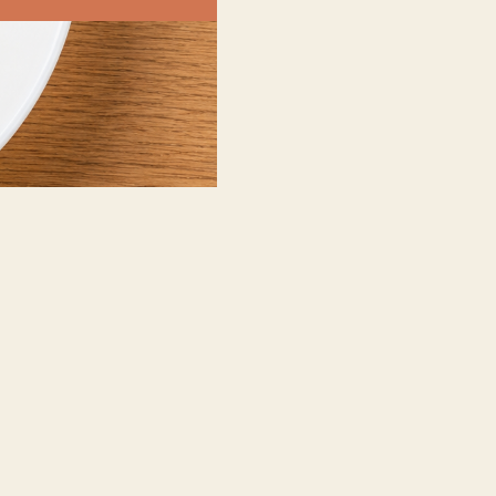
☆
☆
☆
☆
☆
Nous avons tellement aimé que nous voulons rev
bien chez vous, dans un cadre magnifiqu
ISABELLE & JORGE