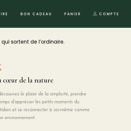
IRE
BON CADEAU
PANIER
COMPTE
e
ui sortent de l’ordinaire.
 cœur de la nature
écouvrez le plaisir de la simplicité, prendre
temps d’apprécier les petits moments du
tidien et se reconnecter à soi-même comme
on environnement.