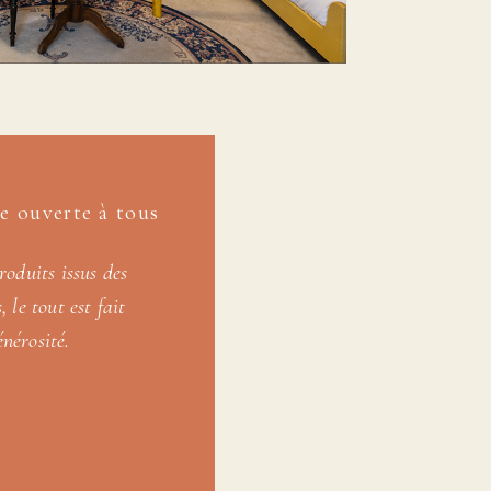
 ouverte à tous
roduits issus des
 le tout est fait
nérosité.