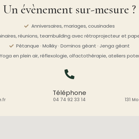
Un évènement sur-mesure ?
Anniversaires, mariages, cousinades
naires, réunions, teambuilding avec rétroprojecteur et pap
Pétanque · Molkky · Dominos géant · Jenga géant
Yoga en plein air, réflexologie, olfactothérapie, ateliers pote
Téléphone
.fr
04 74 92 33 14
131 M