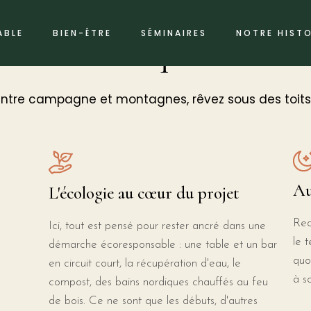
ABLE
BIEN-ÊTRE
SÉMINAIRES
NOTRE HISTO
Un lieu unique en Isèr
 entre campagne et montagnes, rêvez sous des toits q
Au
L'écologie au cœur du projet
Red
Ici, tout est pensé pour rester ancré dans une
le 
démarche écoresponsable : une table et un bar
quo
en circuit court, la récupération d'eau, le
à s
compost, des bains nordiques chauffés au feu
de bois. Ce ne sont que les débuts, d'autres